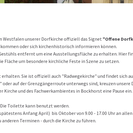
n Westfalen unserer Dorfkirche offiziell das Signet
"Offene Dorfk
uhe kommen oder sich kirchenhistorisch informieren können.
 Gestühls entfernt um eine Ausstellungsfläche zu erhalten. Hier f
ie Fläche um besondere kirchliche Feste in Szene zu setzen.
 erhalten. Sie ist offiziell auch "Radwegekirche" und findet sich a
" oder auf der Grenzgängerroute unterwegs sind, kreuzen unsere D
der Kirche und des Fachwerkambientes in Bockhorst eine Pause ein
 Die Toilette kann benutzt werden.
(spätestens Anfang April) bis Oktober von 9.00 - 17.00 Uhr an allen
zu anderen Terminen - durch die Kirche zu führen.