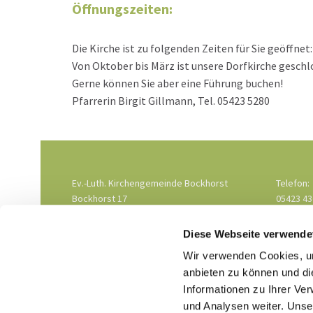
Öffnungszeiten:
Die Kirche ist zu folgenden Zeiten für Sie geöffnet:
Von Oktober bis März ist unsere Dorfkirche geschl
Gerne können Sie aber eine Führung buchen!
Pfarrerin Birgit Gillmann, Tel. 05423 5280
Ev.-Luth. Kirchengemeinde Bockhorst
Telefon:
Bockhorst 17
05423 4
33775 Versmold-Bockhorst
Email:
Hal-kg-
Diese Webseite verwende
Wir verwenden Cookies, um
anbieten zu können und di
Informationen zu Ihrer Ve
und Analysen weiter. Unse