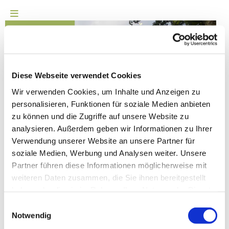
Diese Webseite verwendet Cookies
Wir verwenden Cookies, um Inhalte und Anzeigen zu
personalisieren, Funktionen für soziale Medien anbieten
Kollektenaufruf
zu können und die Zugriffe auf unsere Website zu
analysieren. Außerdem geben wir Informationen zu Ihrer
Verwendung unserer Website an unsere Partner für
Auf der Seite der Ev. Kirche von Westfalen finden Sie den
soziale Medien, Werbung und Analysen weiter. Unsere
Kollektenaufruf für den jeweiligen Sonntag.
Partner führen diese Informationen möglicherweise mit
Kollekte Online

weiteren Daten zusammen, die Sie ihnen bereitgestellt
haben oder die sie im Rahmen Ihrer Nutzung der Dienste
gesammelt haben.
Einwilligungsauswahl
Notwendig
Ev.-Luth. Kirchengemeinde Bockhorst